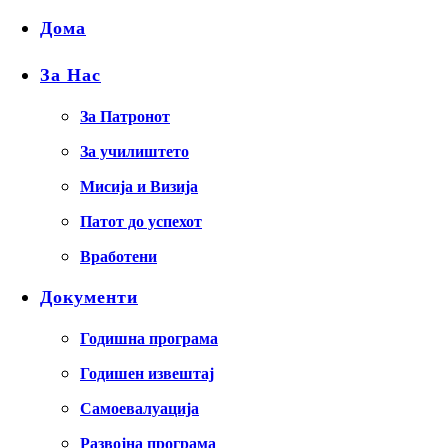
Дома
За Нас
За Патронот
За училиштето
Мисија и Визија
Патот до успехот
Вработени
Документи
Годишна програма
Годишен извештај
Самоевалуација
Развојна програма