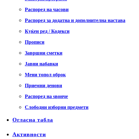
Распоред на часови
Распоред за додатна и дополнителна настава
Куќен ред / Кодекси
Прописи
Завршни сметки
Јавни набавки
Мени топол оброк
Приемни денови
Распоред на ѕвонче
Слободни изборни предмети
Огласна табла
Активности