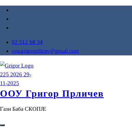
02 512 68 34
oougrigorprlicev@gmail.com
ООУ Григор Прличев
Гази Баба СКОПЈЕ